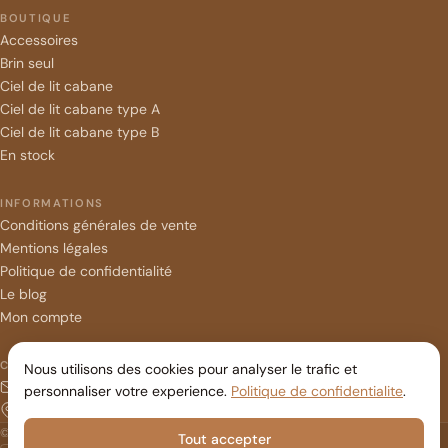
BOUTIQUE
Accessoires
Brin seul
Ciel de lit cabane
Ciel de lit cabane type A
Ciel de lit cabane type B
En stock
INFORMATIONS
Conditions générales de vente
Mentions légales
Politique de confidentialité
Le blog
Mon compte
CONTACT
Nous utilisons des cookies pour analyser le trafic et
contact@lestressesdecoco.com
personnaliser votre experience.
Politique de confidentialite
.
Belgique
© 2026 Les Tresses de Coco — Tous droits réservés
Tout accepter