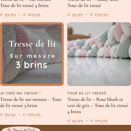
Tour de lit tressé 4 brins
Tour de lit tressé
Un peu plus en détails
Plage
Plage
€
49,99
–
€
219,99
€
39,99
–
€
199,99
Tissu de coton respirant certifié Oeko-Tex
de
de
Rembourrage coton PP respirant certifié Oeko-Tex
prix :
prix :
15-16 cm
de hauteur
€ 49,99
€ 39,99
Disponible en plusieurs tailles
Fabriqué en Belgique
à
à
Comme nos créations sont faites à la main, les dimensions
€ 219,99
€ 199,99
peuvent varier légèrement.
Les conseils de Coco
JE CRÉE MA TRESSE !
TOUR DE LIT TRESSÉ
Nos tresses sont lavables en machine à
basse température
,
800
Tresse de lit sur mesure – Tour
Tresse de lit – Rose blush et
tours/minute maximum
.
de lit tressé 3 brins
vert de gris – Tour de lit tressé
Nous vous conseillons de les mettre dans un
drap
pour éviter
4 brins
Plage
€
39,99
–
€
199,99
qu’elles ne s’abîment en machine.
Plage
€
49,99
–
€
219,99
de
Ne pas les mettre au sèche-linge.
de