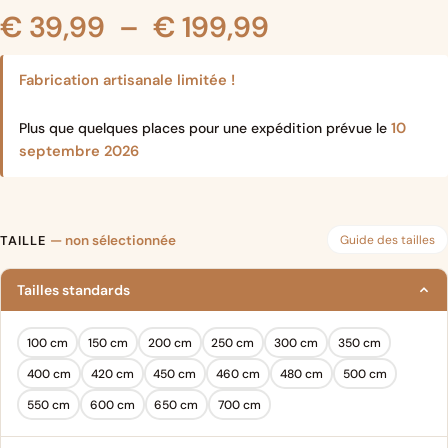
Plage
€
39,99
–
€
199,99
de
Fabrication artisanale limitée !
prix :
10
Plus que quelques places pour une expédition prévue le
septembre 2026
€ 39,99
à
Guide des tailles
TAILLE
— non sélectionnée
€ 199,99
Tailles standards
100 cm
150 cm
200 cm
250 cm
300 cm
350 cm
400 cm
420 cm
450 cm
460 cm
480 cm
500 cm
550 cm
600 cm
650 cm
700 cm