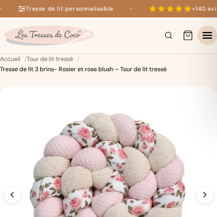
Tresse de lit personnalisable
+140 avis 
✦
+140 avis 5 étoiles sur Google
×
Accueil
Tour de lit tressé
Tresse de lit 3 brins- Rosier et rose blush – Tour de lit tressé