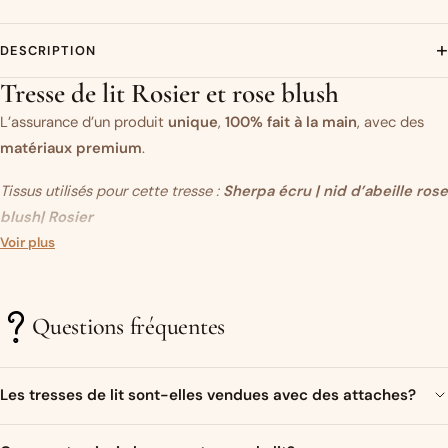
+
DESCRIPTION
Tresse de lit Rosier et rose blush
L’assurance d’un produit
unique
,
100% fait à la main
, avec des
matériaux premium
.
Tissus utilisés pour cette tresse :
Sherpa écru
| nid d’abeille rose
blush
| Rosier
Vous aimez ce modèle mais vous souhaitez modifier un des tissus
Voir plus
?
C’est par ici.
Questions fréquentes
Un objet original…
Très présente sur les réseaux sociaux ces dernières années, la
Les tresses de lit sont-elles vendues avec des attaches?
tresse de lit (ou tour de lit tressé)
est devenue un élément
incontournable
dans la décoration de la
Bien sur ! Un ruban de satin assorti aux couleurs de la tresse sera