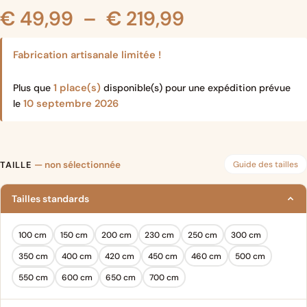
Plage
€
49,99
–
€
219,99
de
Fabrication artisanale limitée !
prix :
1 place(s)
Plus que
disponible(s) pour une expédition prévue
10 septembre 2026
le
€ 49,99
à
Guide des tailles
TAILLE
— non sélectionnée
€ 219,99
Tailles standards
100 cm
150 cm
200 cm
230 cm
250 cm
300 cm
350 cm
400 cm
420 cm
450 cm
460 cm
500 cm
550 cm
600 cm
650 cm
700 cm