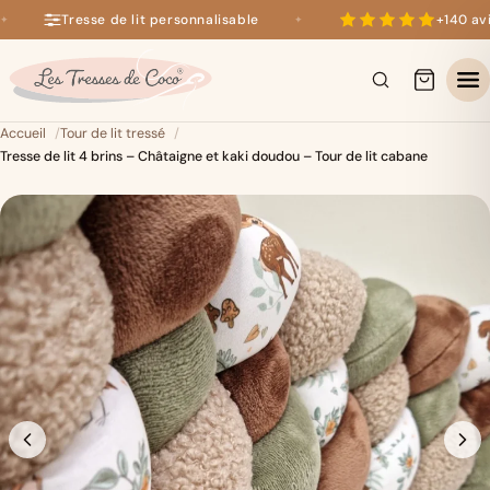
Tresse de lit personnalisable
+140 avis
✦
+140 avis 5 étoiles sur Google
×
Accueil
Tour de lit tressé
Tresse de lit 4 brins – Châtaigne et kaki doudou – Tour de lit cabane