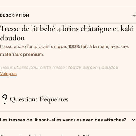
+
DESCRIPTION
Tresse de lit bébé 4 brins châtaigne et kaki
doudou
L’assurance d’un produit
unique
,
100% fait à la main
, avec des
matériaux premium
.
Tissus utilisés pour cette tresse :
teddy ourson
|
doudou
Voir plus
châtaigne | doudou kaki | hérisson
Vous aimez ce modèle mais vous souhaitez modifier un des tissus
?
C’est par ici.
Questions fréquentes
Un objet original…
Les tresses de lit sont-elles vendues avec des attaches?
Très présente sur les réseaux sociaux ces dernières années, la
tresse de lit (ou tour de lit tressé)
Bien sur ! Un ruban de satin assorti aux couleurs de la tresse sera