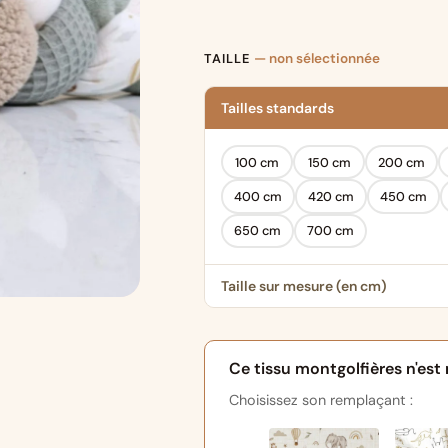
TAILLE
— non sélectionnée
Tailles standards
100 cm
150 cm
200 cm
400 cm
420 cm
450 cm
650 cm
700 cm
Taille sur mesure (en cm)
Ce tissu montgolfières n'es
Choisissez son remplaçant :