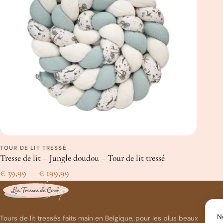
TOUR DE LIT TRESSÉ
Tresse de lit – Jungle doudou – Tour de lit tressé
Plage
€
39,99
–
€
199,99
de
prix :
N
€ 39,99
Tours de lit tressés faits main en Belgique, pour les plus beaux