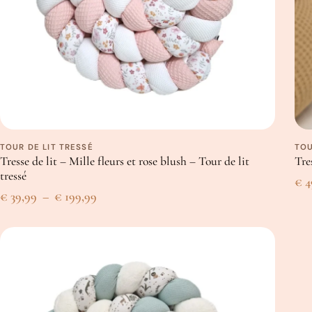
TOUR DE LIT TRESSÉ
TOU
Tresse de lit – Mille fleurs et rose blush – Tour de lit
Tre
tressé
€
4
Plage
€
39,99
–
€
199,99
de
prix :
€ 39,99
à
€ 199,99