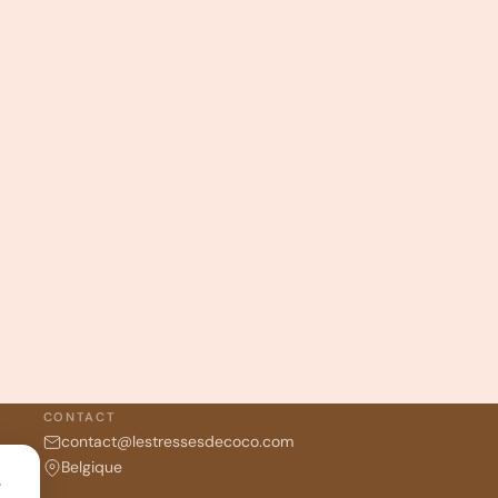
 norme
Oeko
–
tex
a été créée dans le but de
tion des matériaux textiles sur le marché
ent de
textiles dont la composition ne présente
CONTACT
contact@lestressesdecoco.com
t cabane sont tous TVAC. Le tarif de livraison sera
Belgique
e