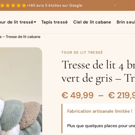
+140 avis 5 étoiles sur Google
✦
our de lit tressé
Tapis tressé
Ciel de lit cabane
Brin seu
is – Tresse de lit cabane
TOUR DE LIT TRESSÉ
Tresse de lit 4 
vert de gris – Tr
€
49,99
–
€
219,
Fabrication artisanale limitée !
Plus que quelques places pour un