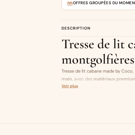
OFFRES GROUPÉES DU MOMEN
DESCRIPTION
Tresse de lit 
montgolfières 
Tresse de lit cabane made by Coco, 
main
, avec des
matériaux premiu
Voir plus
Tissus utilisés pour cette tresse :
do
sherpa ourson | montgolfières
Vous aimez ce modèle mais vous sou
Un objet original…