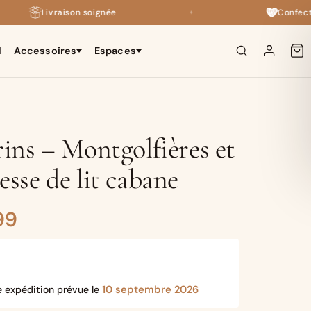
Livraison soignée
Confectionné 
✦
l
Accessoires
Espaces
×
brins – Montgolfières et
esse de lit cabane
Plage
99
de
prix :
10 septembre 2026
e expédition prévue le