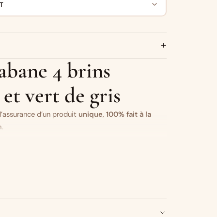
T
+
cabane 4 brins
et vert de gris
l’assurance d’un produit
unique
,
100% fait à la
m
.
udou vert de gris
| nid d’abeille vert de gris |
haitez modifier un des tissus ?
C’est par ici.