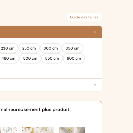
€ 49,99
à
Guide des tailles
€ 219,99
230 cm
250 cm
300 cm
350 cm
460 cm
500 cm
550 cm
600 cm
t malheureusement plus produit.