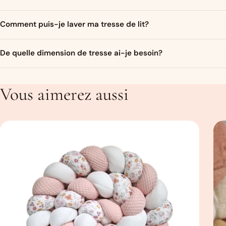
Bien sur ! Un ruban de satin assorti aux couleurs de la tresse sera
Comment puis-je laver ma tresse de lit?
Je conseille de couper des bandes de 40-50 cm.
Vous pouvez laver votre tresse de lit en machine à maximum 30 degr
De quelle dimension de tresse ai-je besoin?
une taie d’oreiller ou un drap afin de la protéger dans la machine. D
Cela dépend de l’endroit où vous souhaitez la mettre. Pour un lit b
les 3/4 du lit. Pour le tour complet, comptez 350 cm. Pour savoir 
Vous aimerez aussi
taille qu’il vous faut. Un Guide des tailles les plus courantes est disp