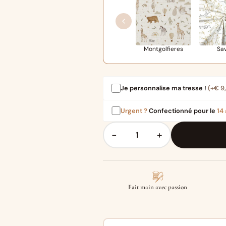
Montgolfieres
Sa
Je personnalise ma tresse !
(+
€
9
Urgent ?
Confectionné pour le
14
−
+
Fait main avec passion