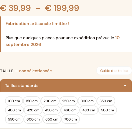
Plage
€
39,99
–
€
199,99
de
Fabrication artisanale limitée !
prix :
10
Plus que quelques places pour une expédition prévue le
septembre 2026
€ 39,99
à
Guide des tailles
TAILLE
— non sélectionnée
€ 199,99
Tailles standards
100 cm
150 cm
200 cm
250 cm
300 cm
350 cm
400 cm
420 cm
450 cm
460 cm
480 cm
500 cm
550 cm
600 cm
650 cm
700 cm