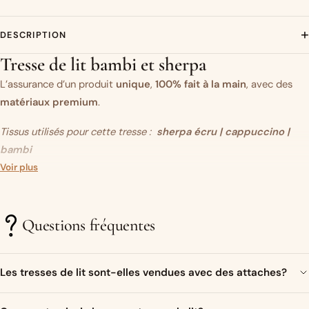
+
DESCRIPTION
Tresse de lit bambi et sherpa
L’assurance d’un produit
unique
,
100% fait à la main
, avec des
matériaux premium
.
Tissus utilisés pour cette tresse :
sherpa écru | cappuccino |
bambi
Vous aimez ce modèle mais vous souhaitez modifier un des tissus
Voir plus
?
C’est par ici.
Questions fréquentes
Un objet original…
Très présente sur les réseaux sociaux ces dernières années, la
Les tresses de lit sont-elles vendues avec des attaches?
tresse de lit (ou tour de lit tressé)
est devenue un élément
incontournable
dans la décoration de la
Bien sur ! Un ruban de satin assorti aux couleurs de la tresse sera