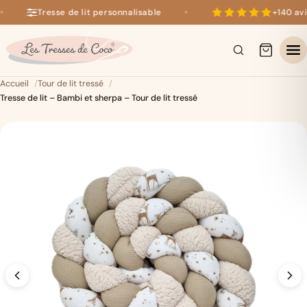
Tresse de lit personnalisable
+140 avis
✦
+140 avis 5 étoiles sur Google
×
Accueil
Tour de lit tressé
Tresse de lit – Bambi et sherpa – Tour de lit tressé