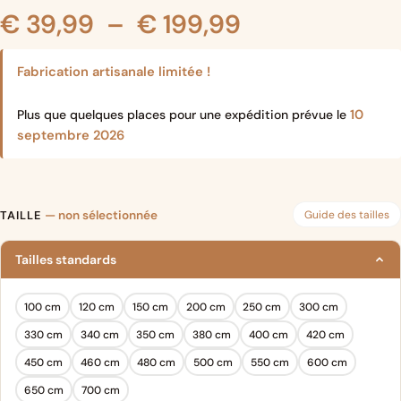
Plage
€
39,99
–
€
199,99
de
Fabrication artisanale limitée !
prix :
10
Plus que quelques places pour une expédition prévue le
septembre 2026
€ 39,99
à
Guide des tailles
TAILLE
— non sélectionnée
€ 199,99
Tailles standards
100 cm
120 cm
150 cm
200 cm
250 cm
300 cm
330 cm
340 cm
350 cm
380 cm
400 cm
420 cm
450 cm
460 cm
480 cm
500 cm
550 cm
600 cm
650 cm
700 cm