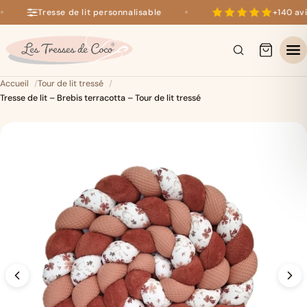
Tresse de lit personnalisable
+140 avis
✦
✦
+140 avis 5 étoiles sur Google
×
Accueil
Tour de lit tressé
Tresse de lit – Brebis terracotta – Tour de lit tressé