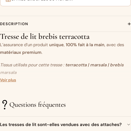
+
DESCRIPTION
Tresse de lit brebis terracotta
L’assurance d’un produit
unique
,
100% fait à la main
, avec des
matériaux premium
.
Tissus utilisés pour cette tresse :
terracotta
| marsala | brebis
marsala
Vous aimez ce modèle mais vous souhaitez modifier un des tissus
Voir plus
?
C’est par ici.
Questions fréquentes
Un objet original…
Très présente sur les réseaux sociaux ces dernières années, la
Les tresses de lit sont-elles vendues avec des attaches?
tresse de lit (ou tour de lit tressé)