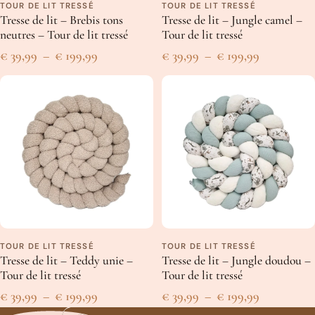
TOUR DE LIT TRESSÉ
TOUR DE LIT TRESSÉ
Tresse de lit – Brebis tons
Tresse de lit – Jungle camel –
neutres – Tour de lit tressé
Tour de lit tressé
Un peu plus en détails
Plage
Plage
€
39,99
–
€
199,99
€
39,99
–
€
199,99
Tissu de coton respirant certifié Oeko-Tex
de
de
Rembourrage coton PP respirant certifié Oeko-Tex
prix :
prix :
15-16 cm
de hauteur
€ 39,99
€ 39,99
Disponible en plusieurs tailles
Fabriqué en Belgique
à
à
Comme nos créations sont faites à la main, les dimensions
€ 199,99
€ 199,99
peuvent varier légèrement.
Les conseils de Coco
TOUR DE LIT TRESSÉ
TOUR DE LIT TRESSÉ
Nos tresses sont lavables en machine à
basse température
,
800
Tresse de lit – Teddy unie –
Tresse de lit – Jungle doudou –
tours/minute maximum
.
Tour de lit tressé
Tour de lit tressé
Nous vous conseillons de les mettre dans un
drap
pour éviter
Plage
Plage
€
39,99
–
€
199,99
€
39,99
–
€
199,99
qu’elles ne s’abîment en machine.