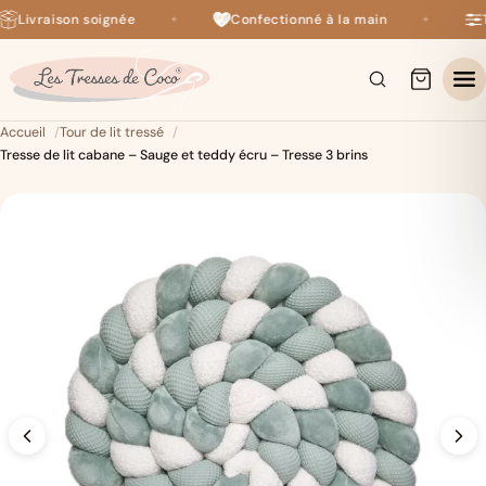
Livraison soignée
Confectionné à la main
T
✦
✦
+140 avis 5 étoiles sur Google
×
Accueil
Tour de lit tressé
Tresse de lit cabane – Sauge et teddy écru – Tresse 3 brins