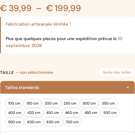
Plage
€
39,99
–
€
199,99
de
Fabrication artisanale limitée !
prix :
10
Plus que quelques places pour une expédition prévue le
septembre 2026
€ 39,99
à
Guide des tailles
TAILLE
— non sélectionnée
€ 199,99
Tailles standards
100 cm
150 cm
200 cm
250 cm
300 cm
350 cm
400 cm
420 cm
450 cm
460 cm
480 cm
500 cm
550 cm
600 cm
650 cm
700 cm