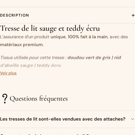
+
DESCRIPTION
Tresse de lit sauge et teddy écru
L’assurance d’un produit
unique
,
100% fait à la main
, avec des
matériaux premium
.
Tissus utilisés pour cette tresse :
doudou vert de gris
| nid
d’abeille sauge
| teddy écru
Vous aimez ce modèle mais vous souhaitez modifier un des tissus
Voir plus
?
C’est par ici.
Questions fréquentes
Un objet original…
Très présente sur les réseaux sociaux ces dernières années, la
Les tresses de lit sont-elles vendues avec des attaches?
tresse de lit (ou tour de lit tressé)
est devenue un élément
incontournable
dans la décoration de la
Bien sur ! Un ruban de satin assorti aux couleurs de la tresse sera