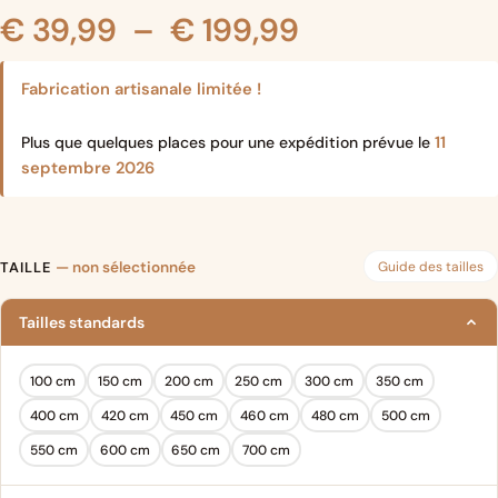
Plage
€
39,99
–
€
199,99
de
Fabrication artisanale limitée !
prix :
11
Plus que quelques places pour une expédition prévue le
septembre 2026
€ 39,99
à
Guide des tailles
TAILLE
— non sélectionnée
€ 199,99
Tailles standards
100 cm
150 cm
200 cm
250 cm
300 cm
350 cm
400 cm
420 cm
450 cm
460 cm
480 cm
500 cm
550 cm
600 cm
650 cm
700 cm