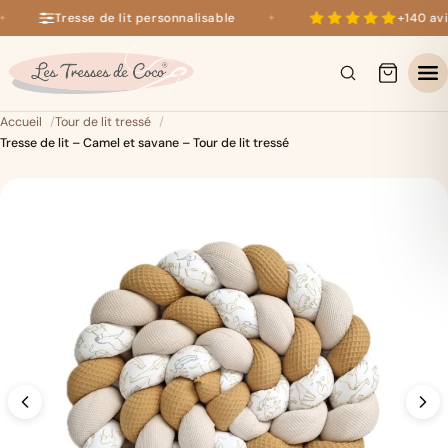
Tresse de lit personnalisable
+140 avis
✦
+140 avis 5 étoiles sur Google
×
Accueil
Tour de lit tressé
Tresse de lit – Camel et savane – Tour de lit tressé