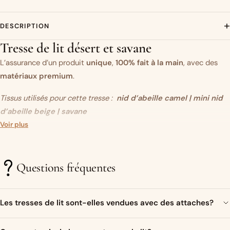
+
DESCRIPTION
Tresse de lit désert et savane
L’assurance d’un produit
unique
,
100% fait à la main
, avec des
matériaux premium
.
Tissus utilisés pour cette tresse :
nid d’abeille camel | mini nid
d’abeille beige | savane
Vous aimez ce modèle mais vous souhaitez modifier un des tissus
Voir plus
?
C’est par ici.
Questions fréquentes
Un objet original…
Très présente sur les réseaux sociaux ces dernières années, la
Les tresses de lit sont-elles vendues avec des attaches?
tresse de lit (ou tour de lit tressé)
est devenue un élément
incontournable
dans la décoration de la
Bien sur ! Un ruban de satin assorti aux couleurs de la tresse sera