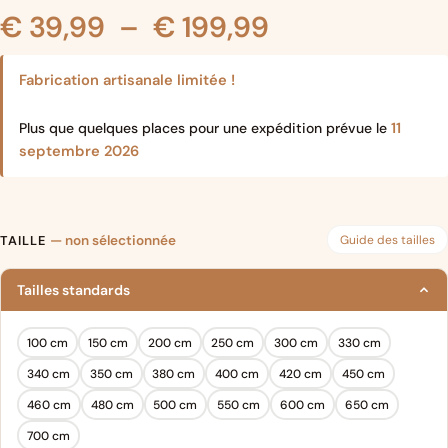
Plage
€
39,99
–
€
199,99
de
Fabrication artisanale limitée !
prix :
11
Plus que quelques places pour une expédition prévue le
septembre 2026
€ 39,99
à
Guide des tailles
TAILLE
— non sélectionnée
€ 199,99
Tailles standards
100 cm
150 cm
200 cm
250 cm
300 cm
330 cm
340 cm
350 cm
380 cm
400 cm
420 cm
450 cm
460 cm
480 cm
500 cm
550 cm
600 cm
650 cm
700 cm