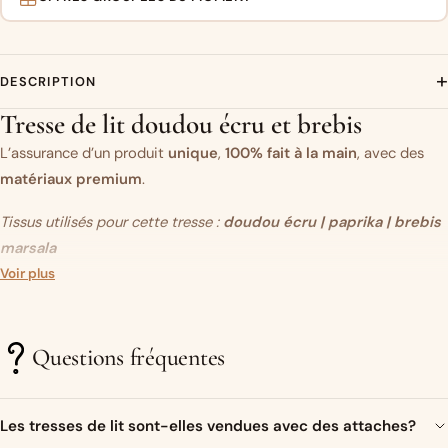
+
DESCRIPTION
Tresse de lit doudou écru et brebis
L’assurance d’un produit
unique
,
100% fait à la main
, avec des
matériaux premium
.
Tissus utilisés pour cette tresse :
doudou écru
| paprika | brebis
marsala
Vous aimez ce modèle mais vous souhaitez modifier un des tissus
Voir plus
?
C’est par ici.
Questions fréquentes
Un objet original…
Très présente sur les réseaux sociaux ces dernières années, la
Les tresses de lit sont-elles vendues avec des attaches?
tresse de lit (ou tour de lit tressé)