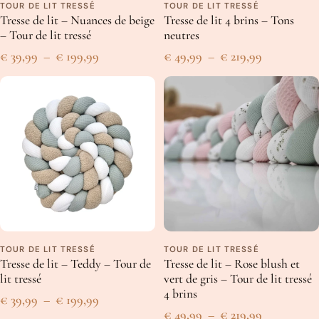
TOUR DE LIT TRESSÉ
TOUR DE LIT TRESSÉ
Tresse de lit – Nuances de beige
Tresse de lit 4 brins – Tons
– Tour de lit tressé
neutres
Un peu plus en détails
Plage
Plage
€
39,99
–
€
199,99
€
49,99
–
€
219,99
Tissu de coton respirant certifié Oeko-Tex
de
de
Rembourrage coton PP respirant certifié Oeko-Tex
prix :
prix :
15-16 cm
de hauteur
€ 39,99
€ 49,99
Disponible en plusieurs tailles
Fabriqué en Belgique
à
à
Comme nos créations sont faites à la main, les dimensions
€ 199,99
€ 219,99
peuvent varier légèrement.
Les conseils de Coco
TOUR DE LIT TRESSÉ
TOUR DE LIT TRESSÉ
Nos tresses sont lavables en machine à
basse température
,
800
Tresse de lit – Teddy – Tour de
Tresse de lit – Rose blush et
tours/minute maximum
.
lit tressé
vert de gris – Tour de lit tressé
Nous vous conseillons de les mettre dans un
drap
pour éviter
4 brins
Plage
€
39,99
–
€
199,99
qu’elles ne s’abîment en machine.
Plage
€
49,99
–
€
219,99