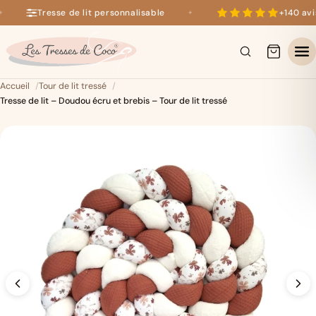
Tresse de lit personnalisable
+140 avis 
✦
+140 avis 5 étoiles sur Google
×
Accueil
Tour de lit tressé
Tresse de lit – Doudou écru et brebis – Tour de lit tressé