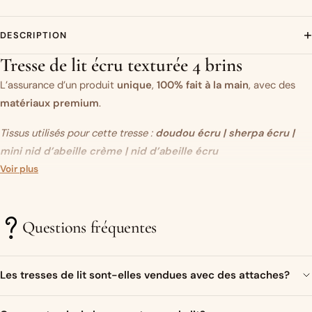
+
DESCRIPTION
Tresse de lit écru texturée 4 brins
L’assurance d’un produit
unique
,
100% fait à la main
, avec des
matériaux premium
.
Tissus utilisés pour cette tresse :
doudou écru
| sherpa écru
|
mini nid d’abeille crème | nid d’abeille écru
Vous aimez ce modèle mais vous souhaitez modifier un des tissus
Voir plus
?
C’est par ici.
Questions fréquentes
Un objet original…
Très présente sur les réseaux sociaux ces dernières années, la
Les tresses de lit sont-elles vendues avec des attaches?
tresse de lit (ou tour de lit tressé)
est devenue un élément
incontournable
dans la décoration de la
Bien sur ! Un ruban de satin assorti aux couleurs de la tresse sera