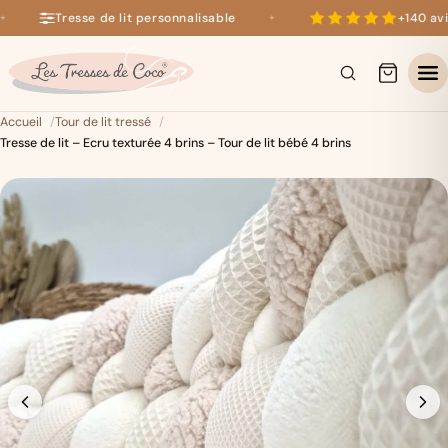
Tresse de lit personnalisable
+140 avis
✦
+140 avis 5 étoiles sur Google
×
Accueil
Tour de lit tressé
Tresse de lit – Ecru texturée 4 brins – Tour de lit bébé 4 brins