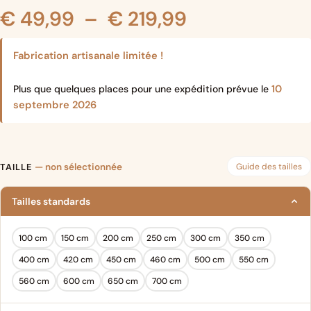
Plage
€
49,99
–
€
219,99
de
Fabrication artisanale limitée !
prix :
10
Plus que quelques places pour une expédition prévue le
septembre 2026
€ 49,99
à
Guide des tailles
TAILLE
— non sélectionnée
€ 219,99
Tailles standards
100 cm
150 cm
200 cm
250 cm
300 cm
350 cm
400 cm
420 cm
450 cm
460 cm
500 cm
550 cm
560 cm
600 cm
650 cm
700 cm