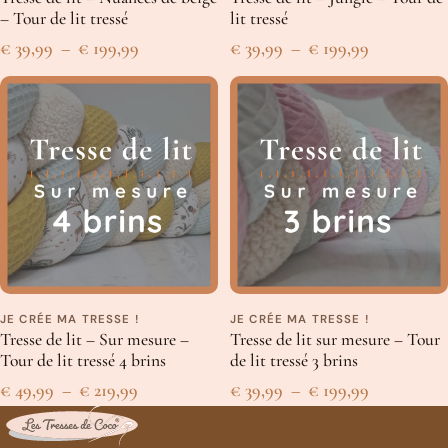
– Tour de lit tressé
lit tressé
Un peu plus en détails
Plage
Plage
€
39,99
–
€
199,99
€
39,99
–
€
199,99
Tissu de coton respirant certifié Oeko-Tex
de
de
Rembourrage coton PP respirant certifié Oeko-Tex
prix :
prix :
20 cm
de hauteur
€ 39,99
€ 39,99
Disponible en plusieurs tailles
Fabriqué en Belgique
à
à
Comme nos créations sont faites à la main, les dimensions
€ 199,99
€ 199,99
peuvent varier légèrement.
Les conseils de Coco
JE CRÉE MA TRESSE !
JE CRÉE MA TRESSE !
Nos tresses sont lavables en machine à
basse température
,
800
Tresse de lit – Sur mesure –
Tresse de lit sur mesure – Tour
tours/minute maximum
.
Tour de lit tressé 4 brins
de lit tressé 3 brins
Nous vous conseillons de les mettre dans un
drap
pour éviter
Plage
Plage
€
49,99
–
€
219,99
€
39,99
–
€
199,99
qu’elles ne s’abîment en machine.
de
de
Ne pas les mettre au sèche-linge.