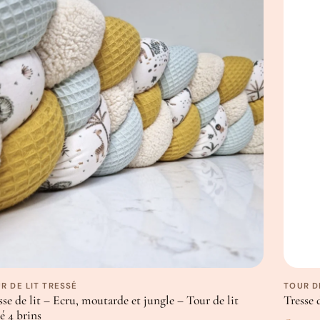
enfants, en évitant qu’ils ne se cog
…et évolutif
En achetant nos tresses de lit, vous
évolution
:
dans un couffin, un parc, un lit bébé
jeux.
Un peu plus en détails
Tissu de coton respirant certifié Oe
Rembourrage coton PP respirant cer
15-16 cm
de hauteur
Disponible en plusieurs tailles
Fabriqué en Belgique
R DE LIT TRESSÉ
TOUR D
Comme nos créations sont faites à l
sse de lit – Ecru, moutarde et jungle – Tour de lit
Tresse 
é 4 brins