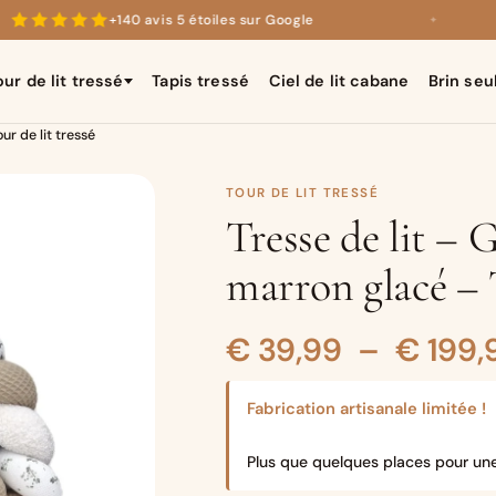
+140 avis 5 étoiles sur Google
✦
our de lit tressé
Tapis tressé
Ciel de lit cabane
Brin seu
ur de lit tressé
TOUR DE LIT TRESSÉ
Tresse de lit – G
marron glacé – T
€
39,99
–
€
199,
Fabrication artisanale limitée !
Plus que quelques places pour un