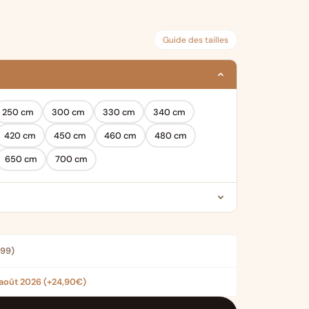
€ 39,99
à
Guide des tailles
€ 199,99
250 cm
300 cm
330 cm
340 cm
420 cm
450 cm
460 cm
480 cm
650 cm
700 cm
,99
)
 août 2026
(+24,90€)