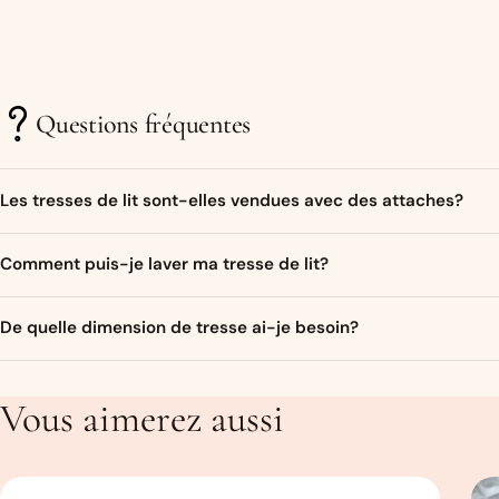
Questions fréquentes
Les tresses de lit sont-elles vendues avec des attaches?
Bien sur ! Un ruban de satin assorti aux couleurs de la tresse sera
Comment puis-je laver ma tresse de lit?
Je conseille de couper des bandes de 40-50 cm.
Vous pouvez laver votre tresse de lit en machine à maximum 30 degr
De quelle dimension de tresse ai-je besoin?
une taie d’oreiller ou un drap afin de la protéger dans la machine. D
Cela dépend de l’endroit où vous souhaitez la mettre. Pour un lit b
les 3/4 du lit. Pour le tour complet, comptez 350 cm. Pour savoir 
Vous aimerez aussi
taille qu’il vous faut. Un Guide des tailles les plus courantes est disp