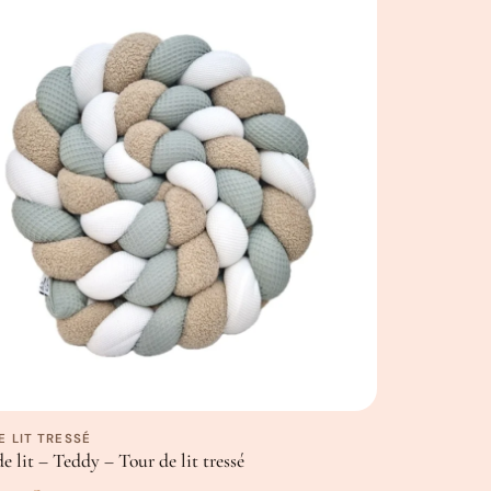
nent ou se coincent dans les barreaux du lit et/ou du
parc.
 achetez un objet qui suivra votre enfant dans
son
, son premier lit, et même sur son tapis d’éveil ou de
ko-Tex
tifié Oeko-Tex
E LIT TRESSÉ
a main, les dimensions peuvent varier légèrement.
de lit – Teddy – Tour de lit tressé