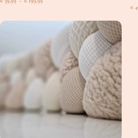
Plage
€
39,99
–
€
199,99
€
4
de
prix :
€ 39,99
à
€ 199,99