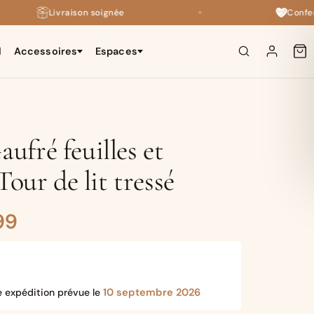
Livraison soignée
Confection
✦
l
Accessoires
Espaces
×
aufré feuilles et
our de lit tressé
Plage
99
de
prix :
10 septembre 2026
e expédition prévue le