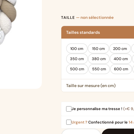
TAILLE
— non sélectionnée
Tailles standards
100 cm
150 cm
200 cm
350 cm
380 cm
400 cm
500 cm
550 cm
600 cm
Taille sur mesure (en cm)
Je personnalise ma tresse !
(+
€
9
Urgent ?
Confectionné pour le
14