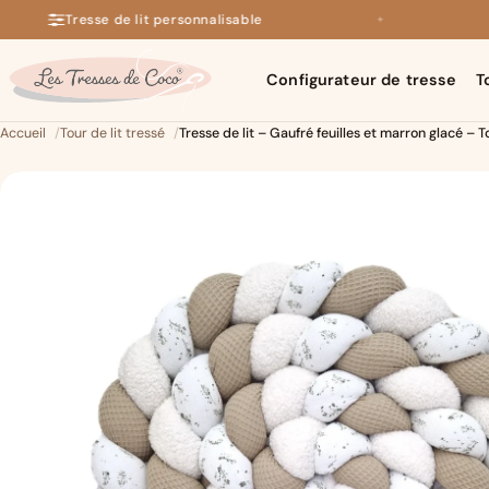
Tresse de lit personnalisable
✦
+140 avis 5 étoiles sur Google
Configurateur de tresse
T
Accueil
Tour de lit tressé
Tresse de lit – Gaufré feuilles et marron glacé – To