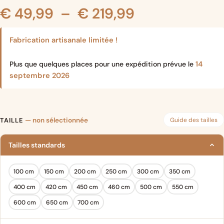
Plage
€
49,99
–
€
219,99
de
Fabrication artisanale limitée !
prix :
14
Plus que quelques places pour une expédition prévue le
septembre 2026
€ 49,99
à
Guide des tailles
TAILLE
— non sélectionnée
€ 219,99
Tailles standards
100 cm
150 cm
200 cm
250 cm
300 cm
350 cm
400 cm
420 cm
450 cm
460 cm
500 cm
550 cm
600 cm
650 cm
700 cm