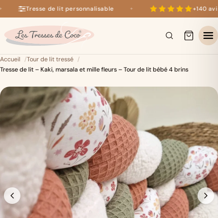
Tresse de lit personnalisable
+140 avis 
✦
+140 avis 5 étoiles sur Google
×
Accueil
Tour de lit tressé
Tresse de lit – Kaki, marsala et mille fleurs – Tour de lit bébé 4 brins