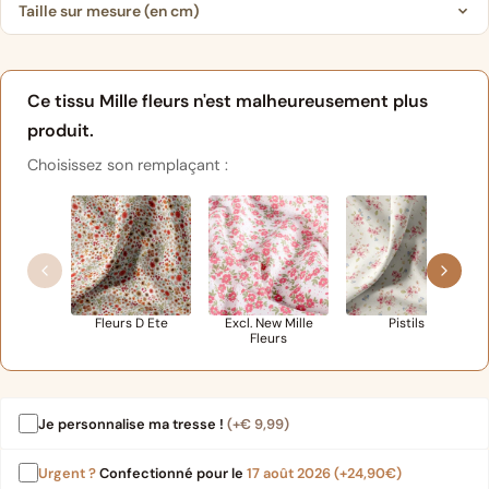
Taille sur mesure (en cm)
Ce tissu Mille fleurs n'est malheureusement plus
produit.
Choisissez son remplaçant :
Fleurs D Ete
Excl. New Mille
Pistils
Fleurs
Je personnalise ma tresse !
(+
€
9,99
)
Urgent ?
Confectionné pour le
17 août 2026
(+24,90€)