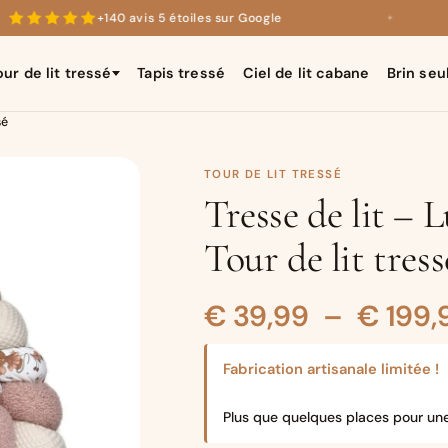
+140 avis 5 étoiles sur Google
✦
our de lit tressé
Tapis tressé
Ciel de lit cabane
Brin seu
sé
TOUR DE LIT TRESSÉ
Tresse de lit – 
Tour de lit tress
€
39,99
–
€
199,
Fabrication artisanale limitée !
Plus que quelques places pour un