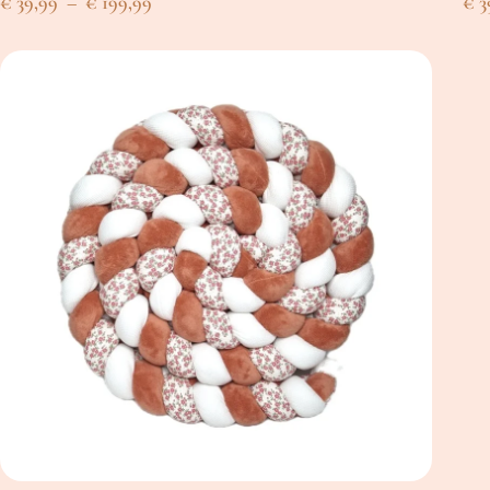
Plage
€
39,99
–
€
199,99
€
3
de
prix :
€ 39,99
à
€ 199,99