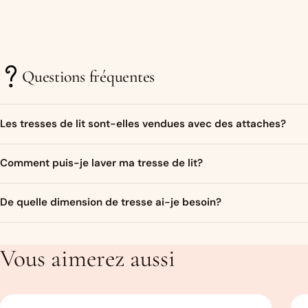
Questions fréquentes
Les tresses de lit sont-elles vendues avec des attaches?
Bien sur ! Un ruban de satin assorti aux couleurs de la tresse sera
Comment puis-je laver ma tresse de lit?
Je conseille de couper des bandes de 40-50 cm.
Vous pouvez laver votre tresse de lit en machine à maximum 30 degr
De quelle dimension de tresse ai-je besoin?
une taie d’oreiller ou un drap afin de la protéger dans la machine. D
Cela dépend de l’endroit où vous souhaitez la mettre. Pour un lit b
les 3/4 du lit. Pour le tour complet, comptez 350 cm. Pour savoir 
Vous aimerez aussi
taille qu’il vous faut. Un Guide des tailles les plus courantes est disp