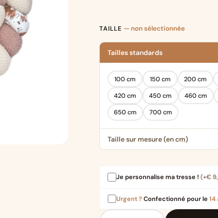
TAILLE
— non sélectionnée
Tailles standards
100 cm
150 cm
200 cm
420 cm
450 cm
460 cm
650 cm
700 cm
Taille sur mesure (en cm)
Je personnalise ma tresse !
(+
€
9
Urgent ?
Confectionné pour le
14