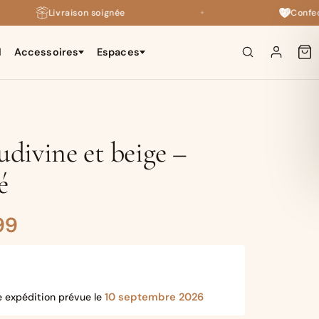
Livraison soignée
Confectionn
✦
l
Accessoires
Espaces
×
Ludivine et beige –
é
Plage
99
de
prix :
10 septembre 2026
e expédition prévue le