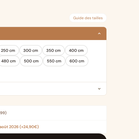
€ 39,99
à
Guide des tailles
€ 199,99
250 cm
300 cm
350 cm
400 cm
480 cm
500 cm
550 cm
600 cm
,99
)
 août 2026
(+24,90€)