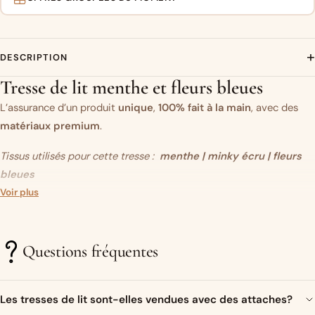
+
DESCRIPTION
Tresse de lit menthe et fleurs bleues
L’assurance d’un produit
unique
,
100% fait à la main
, avec des
matériaux premium
.
Tissus utilisés pour cette tresse :
menthe | minky écru | fleurs
bleues
Vous aimez ce modèle mais vous souhaitez modifier un des tissus
Voir plus
?
C’est par ici.
Questions fréquentes
Un objet original…
Très présente sur les réseaux sociaux ces dernières années, la
Les tresses de lit sont-elles vendues avec des attaches?
tresse de lit (ou tour de lit tressé)