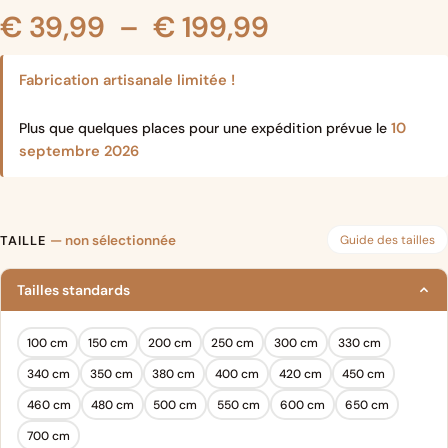
Plage
€
39,99
–
€
199,99
de
Fabrication artisanale limitée !
prix :
10
Plus que quelques places pour une expédition prévue le
septembre 2026
€ 39,99
à
Guide des tailles
TAILLE
— non sélectionnée
€ 199,99
Tailles standards
100 cm
150 cm
200 cm
250 cm
300 cm
330 cm
340 cm
350 cm
380 cm
400 cm
420 cm
450 cm
460 cm
480 cm
500 cm
550 cm
600 cm
650 cm
700 cm