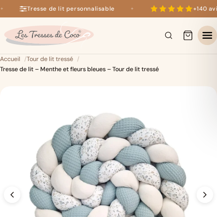
Tresse de lit personnalisable
+140 avis
✦
+140 avis 5 étoiles sur Google
×
Accueil
Tour de lit tressé
Tresse de lit – Menthe et fleurs bleues – Tour de lit tressé