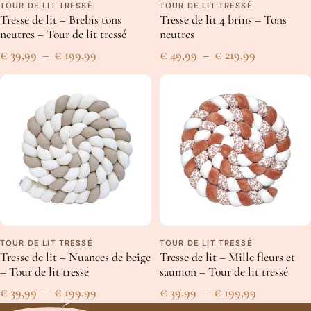
TOUR DE LIT TRESSÉ
TOUR DE LIT TRESSÉ
Tresse de lit – Brebis tons
Tresse de lit 4 brins – Tons
neutres – Tour de lit tressé
neutres
Un peu plus en détails
Plage
Plage
€
39,99
–
€
199,99
€
49,99
–
€
219,99
Tissu de coton respirant certifié Oeko-Tex
de
de
Rembourrage coton PP respirant certifié Oeko-Tex
prix :
prix :
15-16 cm
de hauteur
€ 39,99
€ 49,99
Disponible en plusieurs tailles
Fabriqué en Belgique
à
à
Comme nos créations sont faites à la main, les dimensions
€ 199,99
€ 219,99
peuvent varier légèrement.
Les conseils de Coco
TOUR DE LIT TRESSÉ
TOUR DE LIT TRESSÉ
Nos tresses sont lavables en machine à
basse température
,
800
Tresse de lit – Nuances de beige
Tresse de lit – Mille fleurs et
tours/minute maximum
.
– Tour de lit tressé
saumon – Tour de lit tressé
Nous vous conseillons de les mettre dans un
drap
pour éviter
Plage
Plage
€
39,99
–
€
199,99
€
39,99
–
€
199,99
qu’elles ne s’abîment en machine.