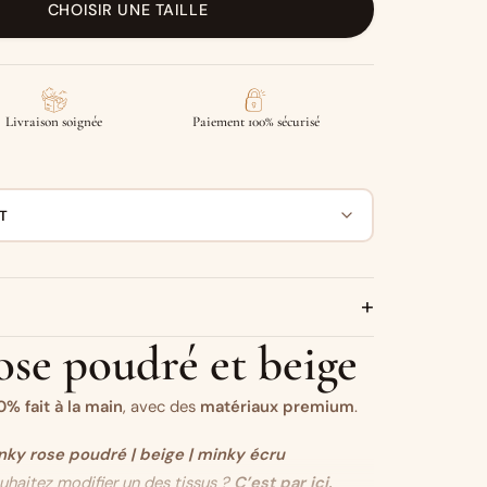
CHOISIR UNE TAILLE
Livraison soignée
Paiement 100% sécurisé
T
+
rose poudré et beige
0% fait à la main
, avec des
matériaux premium
.
nky rose poudré
| beige | minky écru
haitez modifier un des tissus ?
C’est par ici.