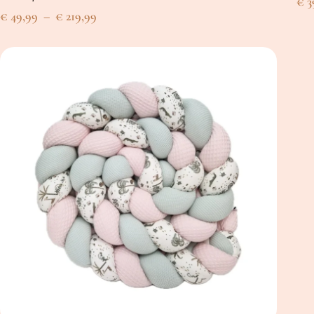
€
3
Plage
€
49,99
–
€
219,99
de
prix :
€ 49,99
à
€ 219,99