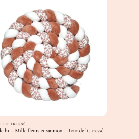
 achetez un objet qui suivra votre enfant dans
son
, son premier lit, et même sur son tapis d’éveil ou de
ko-Tex
tifié Oeko-Tex
a main, les dimensions peuvent varier légèrement.
E LIT TRESSÉ
de lit – Mille fleurs et saumon – Tour de lit tressé