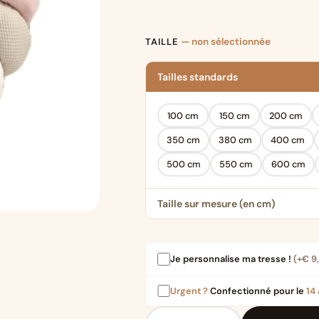
TAILLE
— non sélectionnée
Tailles standards
100 cm
150 cm
200 cm
350 cm
380 cm
400 cm
500 cm
550 cm
600 cm
Taille sur mesure (en cm)
Je personnalise ma tresse !
(+
€
9
Urgent ?
Confectionné pour le
14