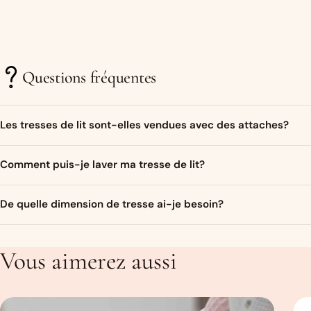
Questions fréquentes
Les tresses de lit sont-elles vendues avec des attaches?
Bien sur ! Un ruban de satin assorti aux couleurs de la tresse sera
Comment puis-je laver ma tresse de lit?
Je conseille de couper des bandes de 40-50 cm.
Vous pouvez laver votre tresse de lit en machine à maximum 30 degr
De quelle dimension de tresse ai-je besoin?
une taie d’oreiller ou un drap afin de la protéger dans la machine. D
Cela dépend de l’endroit où vous souhaitez la mettre. Pour un lit b
les 3/4 du lit. Pour le tour complet, comptez 350 cm. Pour savoir 
Vous aimerez aussi
taille qu’il vous faut. Un Guide des tailles les plus courantes est disp