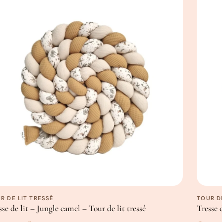
…et évolutif
En achetant nos tresses de lit, vous
évolution
:
dans un couffin, un parc, un lit bébé
jeux.
Un peu plus en détails
Tissu de coton respirant certifié Oe
Rembourrage coton PP respirant cer
15-16 cm
de hauteur
Disponible en plusieurs tailles
Fabriqué en Belgique
Comme nos créations sont faites à l
R DE LIT TRESSÉ
TOUR D
sse de lit – Jungle camel – Tour de lit tressé
Tresse 