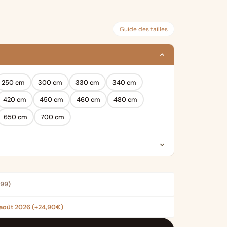
€ 39,99
à
Guide des tailles
€ 199,99
250 cm
300 cm
330 cm
340 cm
420 cm
450 cm
460 cm
480 cm
650 cm
700 cm
,99
)
 août 2026
(+24,90€)