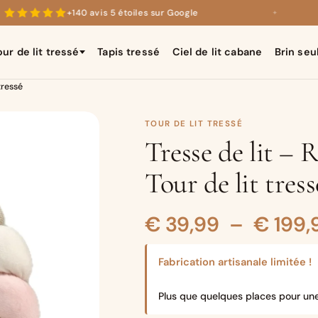
+140 avis 5 étoiles sur Google
✦
our de lit tressé
Tapis tressé
Ciel de lit cabane
Brin seu
tressé
TOUR DE LIT TRESSÉ
Tresse de lit – 
Tour de lit tress
€
39,99
–
€
199,
Fabrication artisanale limitée !
Plus que quelques places pour un